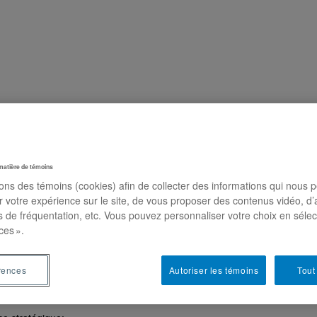
matière de témoins
sons des témoins (cookies) afin de collecter des informations qui nous 
 Ph.D.
r votre expérience sur le site, de vous proposer des contenus vidéo, d’
t directeur du Département de stratégie, responsabilité soci
es de fréquentation, etc. Vous pouvez personnaliser votre choix en séle
ces ».
rences
Autoriser les témoins
Tout
fesseur agrégé de stratégie et directeur du Département de Stratégi
ESG UQAM. Ses intérêts de recherche portent sur des questions en lie