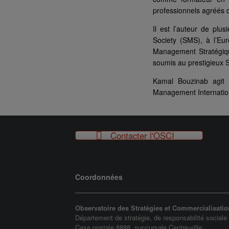
professionnels agréés
Il est l’auteur de pl
Society (SMS), à l’Eu
Management Stratégiqu
soumis au prestigieux 
Kamal Bouzinab agit 
Management Internation
Contacter l'OSCI
Coordonnées
Observatoire des Stratégies et Commercialisatio
Département de stratégie, de responsabilité sociale
Case postale 8888, succursale Centre-ville