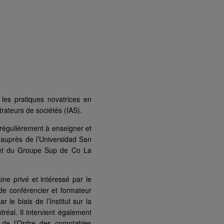
les pratiques novatrices en
rateurs de sociétés (IAS).
 régulièrement à enseigner et
 auprès de l’Universidad San
) et du Groupe Sup de Co La
e privé et intéressé par le
 de conférencier et formateur
le biais de l’Institut sur la
éal. Il intervient également
 de l’Ordre des comptables