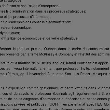
e stratégique;
 de fusion et acquisition d’entreprises;
onseils d’administration dans les processus stratégiques;
e et les processus d’information;
et le leadership des conseils d’administration;
e valeur économique;
s dynamiques;
 d’intelligence économique et de veille stratégique.
décerner le premier prix du Québec dans le cadre du concours sur 
es présenté par la firme McKinsey & Company et l’Institut des administ
-faire et la maîtrise de plusieurs langues, Kamal Bouzinab est appelé
es au niveau international en tant que professeur invité, notamment
ima (Pérou), de l’Universidad Autonoma San Luis Potosi (Mexique
ns d’expérience comme gestionnaire et cadre exécutif dans le domain
ances et du savoir, le professeur Bouzinab agit régulièrement à titre
s et de hauts dirigeants d’entreprises québécoises et canadiennes par 
sations privées et publiques (IGOPP), en partenariat avec HEC Montr
estion des processus de veille stratégique auprès des membres