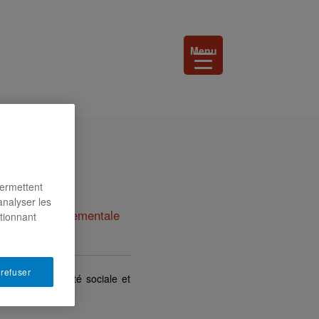
Menu
permettent
analyser les
ale et environnementale
ctionnant
 refuser
e, responsabilité sociale et
n avec :