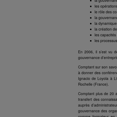
la gouvernanc
les opérations
le rôle des c
la gouvernanc
la dynamique 
la création d
les capacité
les processus
En 2006, il s’est vu 
gouvernance d’entrepris
Comptant sur son savoir
à donner des conférenc
Ignacio de Loyola à L
Rochelle (France).
Comptant plus de 20 a
transfert des connaiss
auprès d’administrateur
gouvernance des organi
comme formateur en g